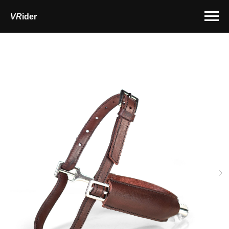
VR
ider