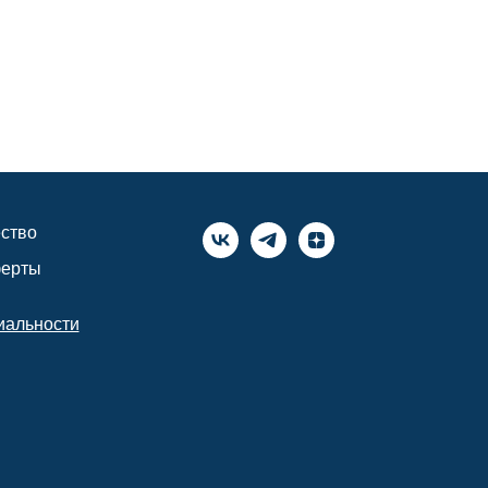
ство
ферты
иальности