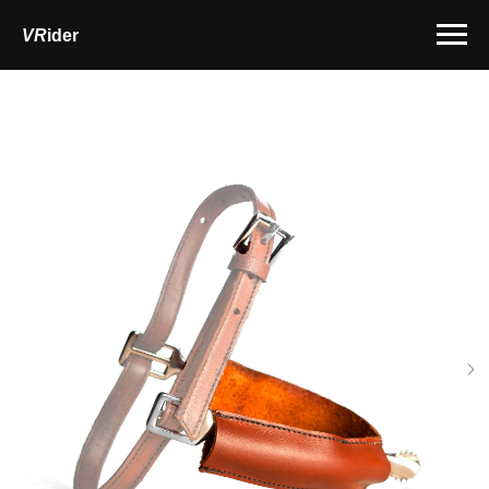
VR
ider