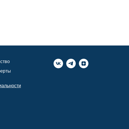
ство
ферты
иальности