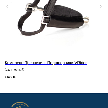
Комплект: Тренчики + Подшпорники VRider
Кр
(цвет черный)
(цв
1 500
р.
7 5