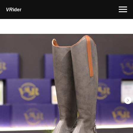
VR
ider