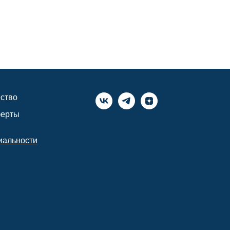
ство
ферты
иальности