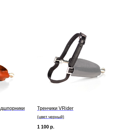
Подшпорники
Тренчики VRider
(цвет черный)
1 100
р.