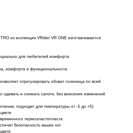
ETRO из коллекции VRider VR ONE изготавливаются
ециально для любителей комфорта
на, комфорта и функциональности.
позволяет отрегулировать обхват голенища по всей
ко одевать и снимать сапоги, без внесения изменений
епление, подходит для температуры от -5 до +5)
 цвете
овременного термоэластопласта
еспечат безопасность ваших ног
цвете