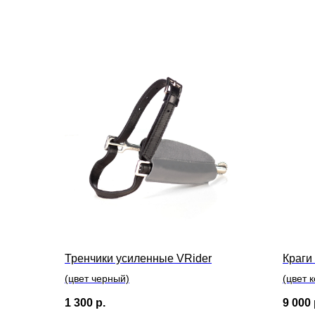
Тренчики усиленные VRider
Краги
(цвет черный)
(цвет 
1 300
р.
9 000