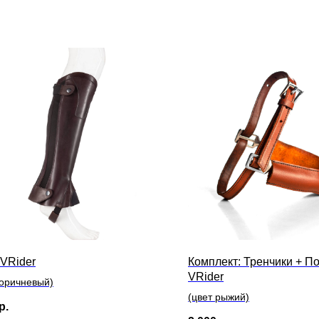
 VRider
Комплект: Тренчики + 
VRider
коричневый)
(цвет рыжий)
р.