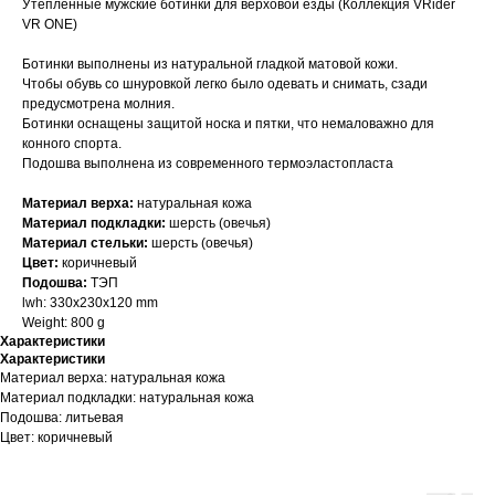
Утепленные мужские ботинки для верховой езды (Коллекция VRider
VR ONE)
Ботинки выполнены из натуральной гладкой матовой кожи.
Чтобы обувь со шнуровкой легко было одевать и снимать, сзади
предусмотрена молния.
Ботинки оснащены защитой носка и пятки, что немаловажно для
конного спорта.
Подошва выполнена из современного термоэластопласта
Материал верха:
натуральная кожа
Материал подкладки:
шерсть (овечья)
Материал стельки:
шерсть (овечья)
Цвет:
коричневый
Подошва:
ТЭП
lwh: 330x230x120 mm
Weight: 800 g
Характеристики
Характеристики
Материал верха: натуральная кожа
Материал подкладки: натуральная кожа
Подошва: литьевая
Цвет: коричневый