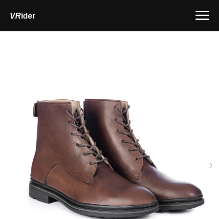
VR
ider