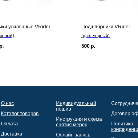
ики усиленные VRider
Подшпорники VRider
черный)
(цвет черный)
р.
500
р.
О нас
Индивидуальный
Сотрудниче
пошив
Каталог товаров
Договор о
Инструкция и схема
Оплата
Политика
снятия мерок
конфиденц
Доставка
Онлайн запись