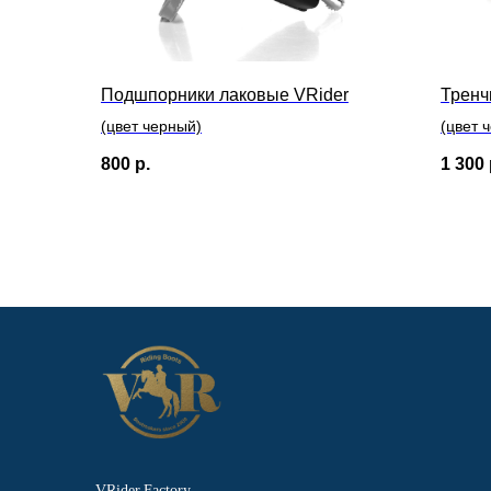
Подшпорники лаковые VRider
Тренч
(цвет черный)
(цвет 
800
р.
1 300
VRider.Factory