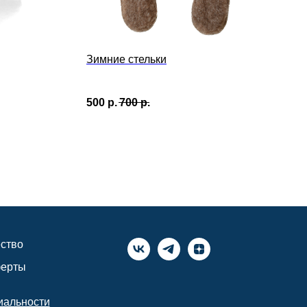
Зимние стельки
500
р.
700
р.
ство
ферты
иальности