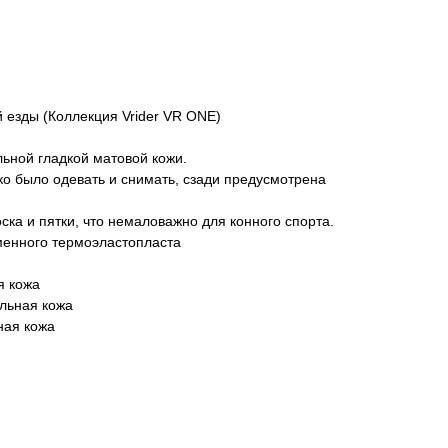
 езды (Коллекция Vrider VR ONE)
ьной гладкой матовой кожи.
ко было одевать и снимать, сзади предусмотрена
ка и пятки, что немаловажно для конного спорта.
енного термоэластопласта
я кожа
льная кожа
ная кожа