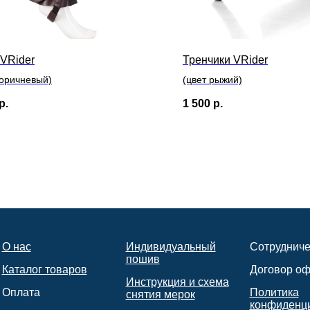
 VRider
Тренчики VRider
коричневый)
(цвет рыжий)
р.
1 500
р.
О нас
Индивидуальный
Сотрудниче
пошив
Каталог товаров
Договор о
Инструкция и схема
Оплата
Политика
снятия мерок
конфиденц