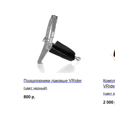
Подшпорники лаковые VRider
Компл
VRide
(цвет черный)
(цвет 
800
р.
2 000