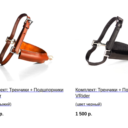
ект: Тренчики + Подшпорники
Комплект: Тренчики + 
r
VRider
рыжий)
(цвет черный)
р.
1 500
р.