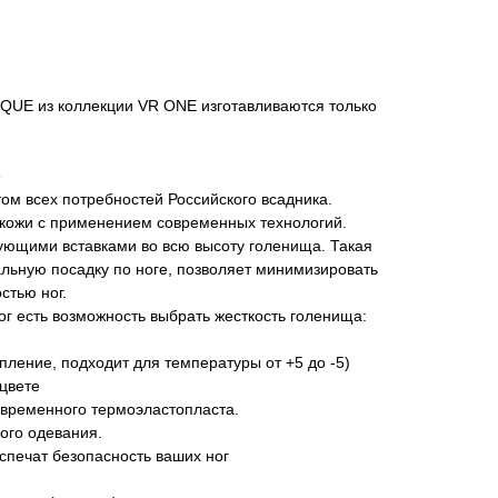
IQUE из коллекции VR ONE изготавливаются только
е
том всех потребностей Российского всадника.
 кожи с применением современных технологий.
ющими вставками во всю высоту голенища. Такая
льную посадку по ноге, позволяет минимизировать
стью ног.
ог есть возможность выбрать жесткость голенища:
епление, подходит для температуры от +5 до -5)
цвете
овременного термоэластопласта.
ого одевания.
еспечат безопасность ваших ног