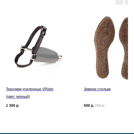
Тренчики усиленные VRider
Зимние стельки
(цвет черный)
1 300
р.
500
р.
700
р.