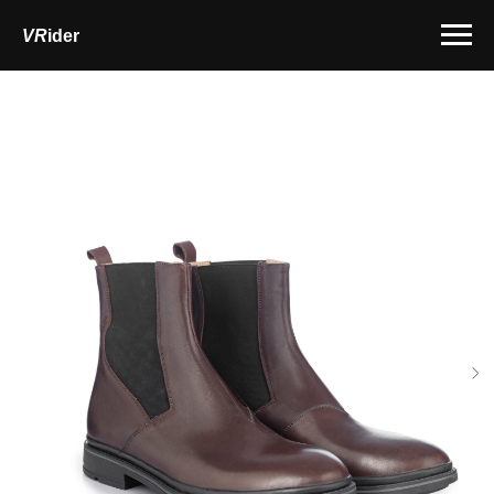
VR
ider