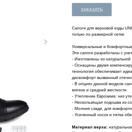
ЗАКАЗАТЬ
Сапоги для верховой езды UN
только по размерной сетке
Универсальные и Комфортны
Эти сапоги разработаны с уче
- Изготовлены из натуральной
- Оснащены двумя компенсиру
технология обеспечивает идеа
дискомфорт вызванный отечно
- В опциях данной модели сап
мягкое и средней жесткости
- Утепление Еврозима: низ уте
- Нескользящая подошва из с
- Молния сзади, для комфортн
- Усиленный носок и пятка об
Материал верха:
натуральная