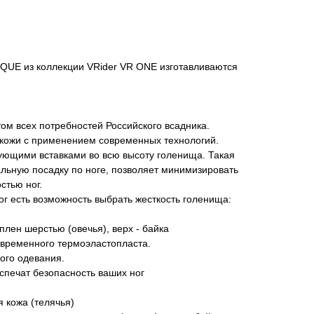
IQUE из коллекции VRider VR ONE изготавливаются
е
том всех потребностей Российского всадника.
 кожи с применением современных технологий.
ющими вставками во всю высоту голенища. Такая
льную посадку по ноге, позволяет минимизировать
стью ног.
ог есть возможность выбрать жесткость голенища:
плен шерстью (овечья), верх - байка
овременного термоэластопласта.
ого одевания.
еспечат безопасность ваших ног
 кожа (телячья)