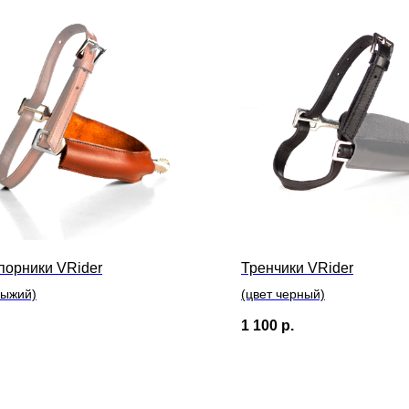
орники VRider
Тренчики VRider
рыжий)
(цвет черный)
1 100
р.