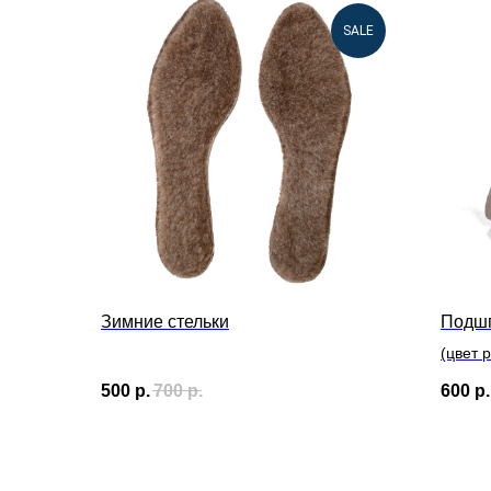
SALE
Зимние стельки
Подшп
(цвет 
500
р.
700
р.
600
р.