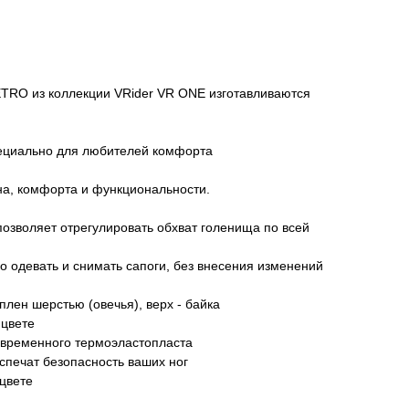
ETRO из коллекции VRider VR ONE изготавливаются
ециально для любителей комфорта
на, комфорта и функциональности.
позволяет отрегулировать обхват голенища по всей
ко одевать и снимать сапоги, без внесения изменений
плен шерстью (овечья), верх - байка
 цвете
овременного термоэластопласта
еспечат безопасность ваших ног
цвете