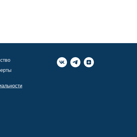
ство
ферты
иальности