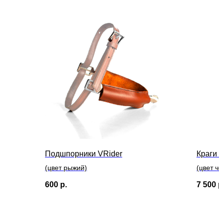
Подшпорники VRider
Краги
(цвет рыжий)
(цвет 
600
р.
7 500