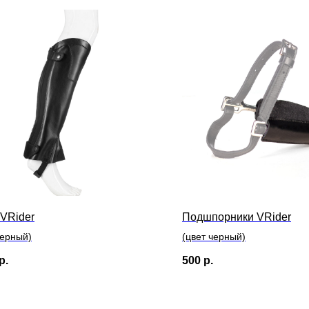
 VRider
Подшпорники VRider
черный)
(цвет черный)
р.
500
р.