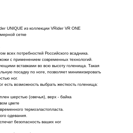
ider UNIQUE из коллекции VRider VR ONE
змерной сетке
е
том всех потребностей Российского всадника.
 кожи с применением современных технологий.
ющими вставками во всю высоту голенища. Такая
льную посадку по ноге, позволяет минимизировать
стью ног.
ог есть возможность выбрать жесткость голенища:
плен шерстью (овечья), верх - байка
вом цвете
овременного термоэластопласта.
ого одевания.
еспечат безопасность ваших ног