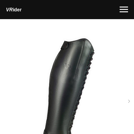
VR
ider