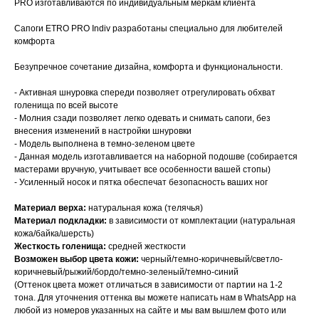
PRO изготавливаются по индивидуальным меркам клиента
Сапоги ETRO PRO Indiv разработаны специально для любителей
комфорта
Безупречное сочетание дизайна, комфорта и функциональности.
- Активная шнуровка спереди позволяет отрегулировать обхват
голенища по всей высоте
- Молния сзади позволяет легко одевать и снимать сапоги, без
внесения изменений в настройки шнуровки
- Модель выполнена в темно-зеленом цвете
- Данная модель изготавливается на наборной подошве (собирается
мастерами вручную, учитывает все особенности вашей стопы)
- Усиленный носок и пятка обеспечат безопасность ваших ног
Материал верха:
натуральная кожа (телячья)
Материал подкладки:
в зависимости от комплектации (натуральная
кожа/байка/шерсть)
Жесткость голенища:
средней жесткости
Возможен выбор цвета кожи:
черный/темно-коричневый/светло-
коричневый/рыжий/бордо/темно-зеленый/темно-синий
(Оттенок цвета может отличаться в зависимости от партии на 1-2
тона. Для уточнения оттенка вы можете написать нам в WhatsApp на
любой из номеров указанных на сайте и мы вам вышлем фото или