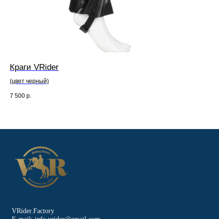
Краги VRider
Ко
(цвет черный)
(цв
7 500
р.
2 0
VRider.Factory