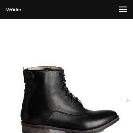
VR
ider