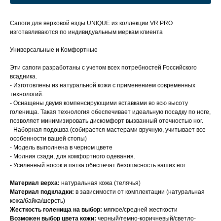
Сапоги для верховой езды UNIQUE из коллекции VR PRO
изготавливаются по индивидуальным меркам клиента
Универсальные и Комфортные
Эти сапоги разработаны с учетом всех потребностей Российского
всадника.
- Изготовлены из натуральной кожи с применением современных
технологий.
- Оснащены двумя компенсирующими вставками во всю высоту
голенища. Такая технология обеспечивает идеальную посадку по ноге,
позволяет минимизировать дискомфорт вызванный отечностью ног.
- Наборная подошва (собирается мастерами вручную, учитывает все
особенности вашей стопы)
- Модель выполнена в черном цвете
- Молния сзади, для комфортного одевания.
- Усиленный носок и пятка обеспечат безопасность ваших ног
Материал верха:
натуральная кожа (телячья)
Материал подкладки:
в зависимости от комплектации (натуральная
кожа/байка/шерсть)
Жесткость голенища на выбор:
мягкое/средней жесткости
Возможен выбор цвета кожи:
черный/темно-коричневый/светло-