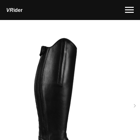
VR
ider