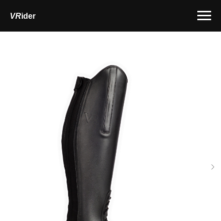
VR
ider