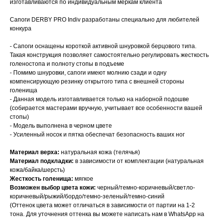
изготавливаются по индивидуальным меркам клиента
Сапоги DERBY PRO Indiv разработаны специально для любителей
конкура
- Сапоги оснащены короткой активной шнуровкой берцового типа.
Такая конструкция позволяет самостоятельно регулировать жесткость
голеностопа и полноту стопы в подъеме
- Помимо шнуровки, сапоги имеют молнию сзади и одну
компенсирующую резинку открытого типа с внешней стороны
голенища
- Данная модель изготавливается только на наборной подошве
(собирается мастерами вручную, учитывает все особенности вашей
стопы)
- Модель выполнена в черном цвете
- Усиленный носок и пятка обеспечат безопасность ваших ног
Материал верха:
натуральная кожа (телячья)
Материал подкладки:
в зависимости от комплектации (натуральная
кожа/байка/шерсть)
Жесткость голенища:
мягкое
Возможен выбор цвета кожи:
черный/темно-коричневый/светло-
коричневый/рыжий/бордо/темно-зеленый/темно-синий
(Оттенок цвета может отличаться в зависимости от партии на 1-2
тона. Для уточнения оттенка вы можете написать нам в WhatsApp на