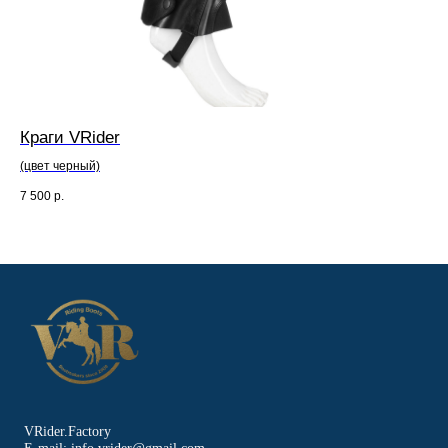
Краги VRider
Зи
(цвет черный)
7 500
р.
50
VRider.Factory