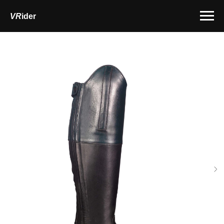
VR
ider