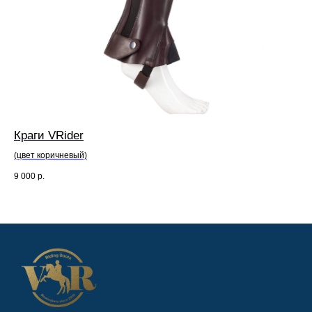
Краги VRider
Ко
(цвет коричневый)
(цв
9 000
р.
1 5