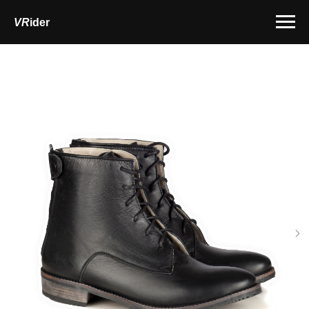
VR
ider